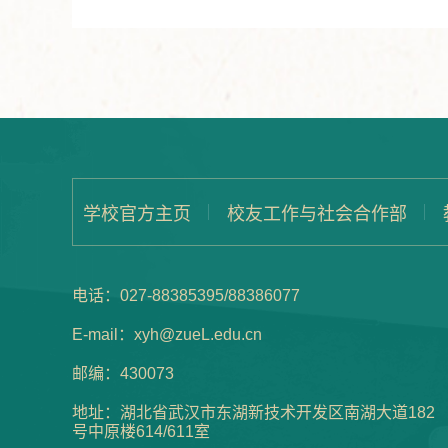
学校官方主页
校友工作与社会合作部
电话：027-88385395/88386077
E-mail：xyh@zueL.edu.cn
邮编：430073
地址：湖北省武汉市东湖新技术开发区南湖大道182
号中原楼614/611室