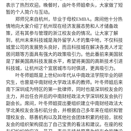
表示了热烈欢迎。晚餐时，由叶冬师姐牵头，大家做了短
暂的个人简介与互动。
郑师兄来自杭州，毕业于母
校
EMBA
。席间他十分热
情地向大家介绍了杭州现在经济发展态势和人才储备政
策，还有其参与管理的浙江校友会的情况。让
大家
了解
到，杭州未来科技城是海外留学人才的集中地，不仅科技
城里公司的发展势头良好，而且科技城在解决各类人才定
居问题等方面具有强大的政策吸引力。他此番前来美国就
是了解美国高科技发展水平，希望将美国的高新技术引进
科技城，让杭州这个宜居城市与时俱进，更具吸引力。
叶冬师姐既是上世纪
80
年代从中南政法学院毕业的研
究生，也曾是中南财经大学政法系的教师。叶冬师姐后来
南下深圳成为特区的第一批律师，同时也是深圳校友会的
主力，并出任合并后的中南财经政法大学深圳校友会执行
副会长。席间，叶冬师姐提出要组织建立中
南财经政法大
学
北美校友会洛杉矶分会，并根据自己多年来在组织和管
理校友会、
慈善机构以及其他社会团体积累的经验，就校
友会的组织架构提出了自己宝贵的看法和建议
。在座的校