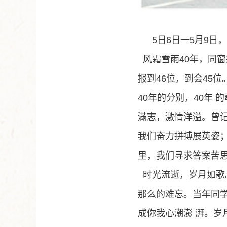
5
日
6
日一
5
月
9
日，
风霜雪雨
40
年，同窗
报到
46
位，到会
45
位
40
年的分别，
40
年 
滿志，激情洋溢。曾
我们奋力拼搏展英姿
里，我们寻求答案苦
时光流逝，岁月如歌
那么的难忘。当年同
成你我心潮澎 湃。