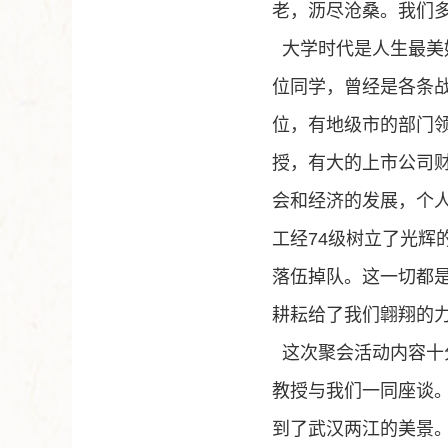
老，沥尽沧桑。我们
大学时代是人生最美
位同学，曾经是各条
位，有地级市的部门
授，有大的上市公
司
会和经济的发展，个
工经
74
级树立了光辉
落伍掉队。这一切都
耕耘给了我们翶翔的
这次聚会活动内容十
教授与我们一同座谈
到了武汉两江的美景