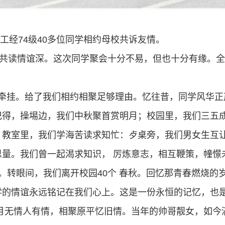
工经
74
级
40
多位同学相约母校共诉友情。
共读情谊深。这次同学聚会十分不易，但也十分有缘。全
。
的牵挂。给了我们相约相聚足够理由。忆往昔，同学风华
记得，操埸边，我们中秋聚首赏明月；校园里，我们三五成
；教室里，我们学海苦读求知忙：歺桌旁，我们男女生互
思量。我们曾一起渴求知识， 厉炼意志，相互鞭策，幢憬
。转眼间，我们离开校园
40
个 春秋。回忆那青春燃烧的
学的情谊永远铭记在我们心上。这是一份永恒的记忆，也
岁月无情人有情，相聚原平忆旧情。当年的帅哥靓女，如今