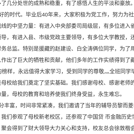
多了几分处世的成熟和稳重，有了感悟人生的平淡和豪放
好的时代。毕业后
40
年来，大家积极为党工作，努力为社
战线的中坚力量：有进入中央部委司局级层，有多位进入
领导，有进入县、市级党政主要领导，有多位大学教授，
财务总监。特别是援藏的赵建设、白全涛俩位同学，为了
人作出了巨大的牺牲和贡献，他们多年的工作实绩得到了
的榜样，永远值得大家学习，受到同学的尊敬灬全班同学
是母校给我们奠定了坚实基础。我们感谢母校、感谢老师
力量，母校的教育和培养使我们终身受益，永生难忘。
分丰富，时间非常紧凑，我们邀请了当年的辅导员黎而菱
。我们参观了母校新老校区，还参观了中国贷 币金融历史
。聚会得到了财大领导大力关心和支持，校友总会徐敦楷