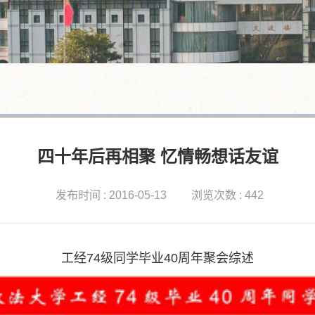
四十年后再相聚 忆情畅想话友谊
发布时间 : 2016-05-13
浏览次数 : 442
工经
74
级同学毕业
40
周年聚会综述