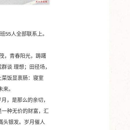
班
55
人全部联系上。
正茂，青春阳光，踌躇
群谈 理想；田径场，
让菜饭显衷肠：寝室
未来。
岁月，是那么的亲切，
是一种无价的财富，汇
滿头银发。岁月催人