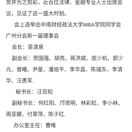
贺并为之剪彩，近百位法律、金融专业人士出席会
议，见证了这一盛大时刻。
会上选举出中南财经政法大学
MBA
学院同学会
广州分会新一届理事会
会长：吴清泉
副会长：贺国强、胡亮、蒋洪斌、庞少机、郭少
元、曾曦、尹星、潘旭平、李华昌、陈瑞东、李清
华、汪勇军
.
秘书长：汪百知
副秘书长：何红阳、邝贤明、林彩虹、李小林、
周亚娜、付翠萍、陈子红
.
办公室主任：曹唯