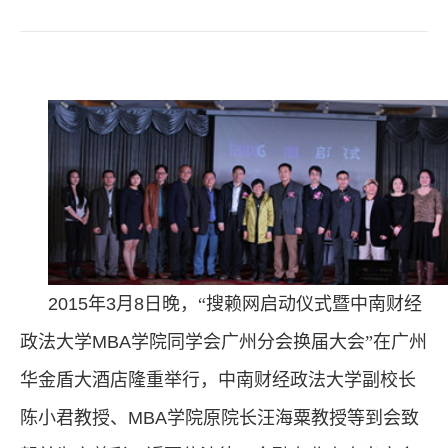
2015
年
3
月
8
日晚，“搜赖网启动仪式暨中南财经
政法大学
MBA
学院同学会广州分会换届大会”在广州
华金盾大酒店隆重举行，中南财经政法大学副校长
陈小君教授、
MBA
学院原院长汪海粟教授等到会致