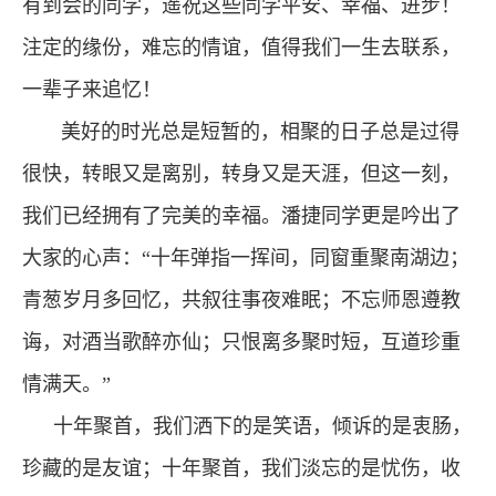
有到会的同学，遥祝这些同学平安、幸福、进步！
注定的缘份，难忘的情谊，值得我们一生去联系，
一辈子来追忆！
美好的时光总是短暂的，相聚的日子总是过得
很快，转眼又是离别，转身又是天涯，但这一刻，
我们已经拥有了完美的幸福。潘捷同学更是吟出了
大家的心声：“十年弹指一挥间，同窗重聚南湖边；
青葱岁月多回忆，共叙往事夜难眠；不忘师恩遵教
诲，对酒当歌醉亦仙；只恨离多聚时短，互道珍重
情满天。”
十年聚首，我们洒下的是笑语，倾诉的是衷肠，
珍藏的是友谊；十年聚首，我们淡忘的是忧伤，收