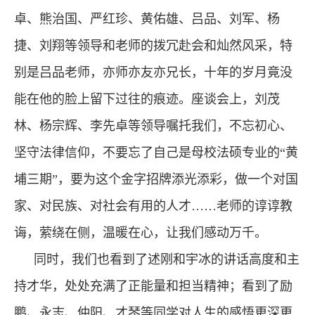
卓、熊治国、严红珍、黄佑雄、吕品、刘军、杨
捷、刘翔等领导和老师的拨冗赴会和灿然风采，特
别是吕品老师，亦师亦友亦兄长，十年的岁月竟没
能在他的脸上留下过往的痕迹。座谈会上，刘茂
林、杨宗辉、李先卓等领导嘱托我们，不忘初心、
坚守法律信仰，不要忘了自己是母校法硕专业的“黄
埔三期”，要为这个金字招牌添光添彩，做一个对国
家、对民族、对社会有用的人才……老师的谆谆教
诲，萦绕在侧，温暖在心，让我们感动万千。
同时，我们也看到了述刚和宇冰的讲话高度和主
持才华，处处充满了正能量和担当精神；看到了励
鹏、永志、仲阳、才琴等同学对人生的感悟更深更