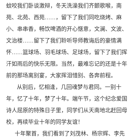
蚊咬我们卧谈激辩，冬天洗澡我们齐颤歌喉，南
苑、北苑、西苑……，留下了我们同吃烧烤、麻
小、串串香，畅饮啤酒的开心惬意，文澜、文波、
文治楼……留下了我们聆听导师教诲后的豪情满
怀……篮球场、羽毛球场、足球场，留下了我们挥
汗如雨后的快乐无限。当然，最难忘记的还是十年
前的那场离别宴，大家挥泪惜别、各奔前程。
从别后，忆相逢，几回魂梦与君同。一别十
年，忆了十年，梦了十年。端午节，这个纪念爱国
诗人屈原的特殊日子里，同学们从天南地北赶回母
校，再续毕业十年的同学友谊！
十年聚首，我们看到了刘茂林、杨宗辉、李先