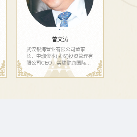
钱运录
曾任第十六届、第十七届中央
北京
委员，第十一届全国政协副主
州通
席、秘书长。
董事