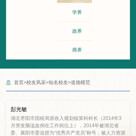
学界
政界
商界
首页
校友风采
知名校友
道德模范
>
>
>
彭光敏
湖北枣阳市国税局原收入规划核算科科长（2014年3
月突发脑溢血倒在工作岗位上），2014年被湖北省
委、襄阳市委追授为“优秀共产党员”称号，被人力资源