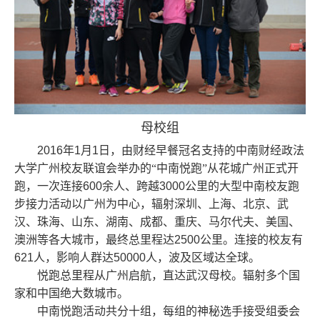
母校组
2016
年
1
月
1
日，由财经早餐冠名支持的中南财经政法
大学广州校友联谊会举办的“中南悦跑”从花城广州正式开
跑，一次连接
600
余人、跨越
3000
公里的大型中南校友跑
步接力活动以广州为中心，辐射深圳、上海、北京、武
汉、珠海、山东、湖南、成都、重庆、马尔代夫、美国、
澳洲等各大城市，最终总里程达
2500
公里。连接的校友有
621
人，影响人群达
50000
人，波及区域达全球。
悦跑总里程从广州启航，直达武汉母校。辐射多个国
家和中国绝大数城市。
中南悦跑活动共分十组，每组的神秘选手接受组委会