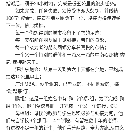
指派后，须于
24
小时内，完成最低五公里的跑步任务。
如未完成，任务失败，须接受指派人惩罚，并缴纳
100
元“赎金”。接着在朋友圈
@
下一位，将接力棒传递给
下一位，依此类推。
每一个你想得到的城市都留下了它的足迹；
每一天都能在朋友圈里见到接力者们的身影；
每一位接力者的朋友圈都分享着喜悦的心情；
一个又一个特别的群体和一颗又一颗的中南心都被“奔
跑”连接起来了。
深圳享跑会：从第一天到第六十天都在奔跑，平均成
绩达
10
公里以上；
广州
MBA
：没毕业的，已毕业的，不同班级的，都
“动起来”了；
鹏组：这是一组姓名中有“鹏”字的跑组，为了完成“鹏
组”特色，他们全球寻鹏，并完成一个又一个的接力跑；
母校组：母校的教师与学生也积极参与到接力跑，他
们来自学校
9
个部门，
14
个学院，有留校数十年的老师，
有进校不足一年的新生；他们兵分两路，全力奔跑
.
从首义