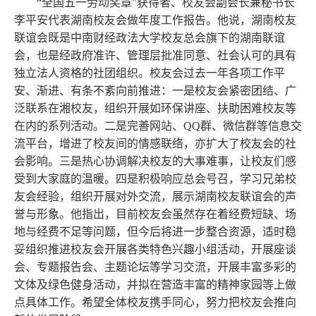
“全国五一劳动奖章”获得者、校友会副会长兼秘书长
李平安代表湖南校友会做年度工作报告。他说，湖南校友
联谊会既是中南财经政法大学校友总会旗下的湖南联谊
会，也是经政府准许、管理层批准同意、社会认可的具有
独立法人资格的社团组织。校友会过去一年各项工作平
安、渐进、有条不紊向前推进：一是校友会紧密团结、广
泛联系在湘校友，组织开展如环保讲座、扶助困难校友等
在内的系列活动。二是完善网站、
QQ
群、微信群等信息交
流平台，增进了校友间的情感联络，亦扩大了校友会的社
会影响。三是热心协调解决校友的大事难事，让校友们感
受到大家庭的温暖。四是积极响应总会号召，学习兄弟校
友会经验，组织开展对外交流，展示湖南校友联谊会的声
誉与形象。他指出，目前校友会虽然存在着经费短缺、场
地与经费不足等问题，但今后将进一步整合资源，适时稳
妥组织推进校友会开展各类特色兴趣小组活动，开展座谈
会、专题报告会、主题论坛等学习交流，开展丰富多彩的
文体及绿色健身活动，并拟在营造丰富的精神家园等上做
点具体工作。希望全体校友携手同心，努力把校友会推向