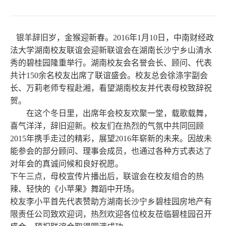
银羊辞旧岁，金猴迎新春。
2016
年
1
月
10
日，中南财经政
法大学湖南校友联谊会迎新联谊会在湖南长沙宁乡山清水
秀的碧桂园隆重举行。湖南校友会名誉会长、顾问、代表
共计
150
余名校友出席了联谊盛会。校友总会徐涤宇副会
长、万莉老师专程赴湘，看望湖南校友并代表母校致辞祝
贺。
在这个冬日里，出席年会校友欢聚一堂，载歌载舞，
喜气洋洋，辞旧迎新。校友们在热烈的气氛中共同回顾
2015
年携手走过的精彩，展望
2016
年崭新的未来。因故未
能参会的部分顾问、理事会成员，也通过各种方式表达了
对年会的真诚问候和良好祝愿。
下午三点，母校宣传片播出后，联谊会在校友组合的热
辣、轻快的《小苹果》舞蹈中开场。
校友李小平首先代表赞助方湖南长沙宁乡碧桂园房地产有
限责任公司致欢迎词，热烈欢迎各位校友莅临碧桂园召开