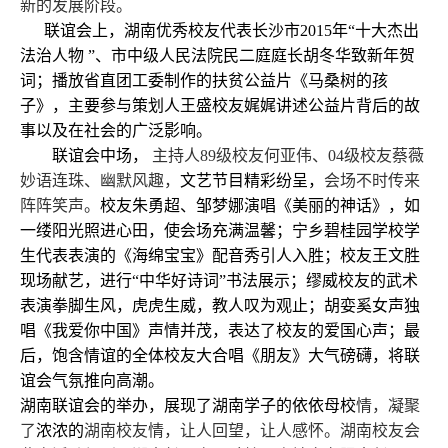
新的发展阶段。
联谊会上，湖南优秀校友代表长沙市
2015
年“十大杰出
法治人物 ”、市中级人民法院民二庭庭长胡冬华致新年贺
词；播放省直团工委制作的扶贫公益片《马桑树的孩
子》，主要参与策划人王盛校友娓娓讲述公益片背后的故
事以及在社会的广泛影响。
联谊会中场，
主持人
89
级校友何亚伟、
04
级校友蔡薇
妙语连珠、幽默风趣，
文艺节目精彩纷呈，
会场不时传来
阵阵笑声。
校友朱勇超、邹梦娜演唱《美丽的神话》，如
一缕阳光照进心田，使会场充满温馨；宁乡碧桂园学校学
生代表表演的《海绵宝宝》配音秀引人入胜；校友王文胜
现场献艺，进行“中华好诗词”书法展示；缪威校友的武术
表演拳脚生风，虎虎生威，教人叹为观止；胡娈奚女声独
唱《我爱你中国》声情并茂，表达了校友的爱国心声；最
后，饱含情谊的全体校友大合唱《朋友》大气磅礴，将联
谊会气氛推向高潮。
湖南联谊会的举办，展现了湖南学子的依依母校
情，凝聚
了
浓浓的
湖南校友情，让人回望，让人感怀。湖南校友会