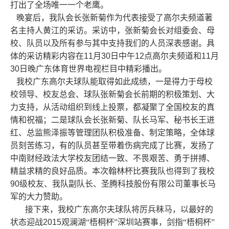
打出了全场唯一一个老鹰。
晚宴后，我队会长张新菊作为代表接受了高尔夫频道著
名主持人黄江的采访。采访中，张新菊会长对组委会、母
校、队员以及所有参与其中支持我们的人员深表感谢。具
体的采访精彩内容在
11
月
30
日中午
12
点高尔夫频道和
11
月
30
日晚广东体育世界电视栏目中精彩播出。
我校广东高尔夫球队能取得如此成绩，一是得力于母校
校领导、校友总会、球队张新菊会长前期的积极策划、大
力支持，从活动组织到线上投票，都凝聚了全国校友的真
情和祝福；二是球队会长张新菊、队长马军、秘书长王进
红、总监熊泽振等管理团队积极准备、制定策略，全体球
员刻苦练习，有的队员甚至带着伤病完成了比赛，发扬了
中南财经政法大学校友团结一致、不畏艰苦、勇于拼搏、
精益求精的良好品质。本次翰林杯比赛我队也得到了我校
90
级校友、我队副队长、圣腾科技股份有限公司董事长马
军的大力赞助。
接下来，我校广东高尔夫球队将厉兵秣马，以最好的
状态迎战
2015
观澜湖“梧桐杯”深圳站赛事，剑指“梧桐杯”