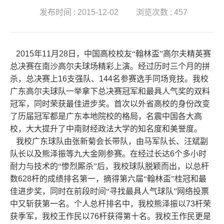
发布时间 : 2015-12-02
浏览次数 : 457
2015
年
11
月
28
日，中国高校校友“翰林盃”高尔夫精英赛
总决赛在南沙高尔夫球场精彩上演。经过历时三个月的拼
杀，总决赛上
16
支强队、
144
名参赛选手同场竞技。我校
广东高尔夫球队一举拿下总决赛冠军和最具人气奖的双料
冠军，同时荣获最佳进步奖。首次以外省高校的身份改变
了历届冠军都是广东本地院校的格局，名震中国各大高
校，大大提升了中南财经政法大学的知名度和美誉度。
我校广东球队由张新菊会长带队，由马军队长、汪斌副
队长以及熊泽振等九大金刚参赛。在经过长达
6
个多小时
耐力与技术的“惨烈厮杀”后，我校球队脱颖而出，以总杆
数
628
杆的成绩排名第一，摘得第六届“翰林盃”桂冠和最
佳进步奖，同时在前段时间“寻找最具人气球队”网络投票
中又斩获第一名。个人总杆排名中，我校熊泽振以
73
杆荣
获季军，我校王作民以
76
杆获得第十名。我校王作民更是