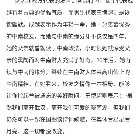
两名新校友代表的发言则各具特色。女生代表成
越有着古典的优雅气质，而男生代表王博超则是诙
谐幽默。成越表示作为年轻一辈，她十分羡慕优秀
的中南校友，而她与中南的缘分却不仅仅是四年。
她的父亲就曾就读于中南政法，小时候她就深受父
亲的熏陶而对中南财大充满了好奇，
20
年后，她再
续与中南的缘分，继续在中南财大体会高山仰止的
中南精神。在她看来，校友之情像一本相册，能够
让你捡起曾被遗忘的美好瞬间。王博超则表示：“虽
然我们离开武汉，离开我们可爱的晓南湖，但我们
仍然可以一起在国图谈诗词歌赋，在奥体看星星看
月亮，这一切都没改变。”