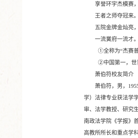
享誉环宇杰模赛
王者之师夺冠来
五院金牌金灿亮
一流黉府一流才
①全称为“杰赛普（
②中国第一，世
萧伯符校友简介
萧伯符，男，19
学）法律专业获法学学
审、法学教授、研究生
南政法学院《学报》
高教所所长和重点学