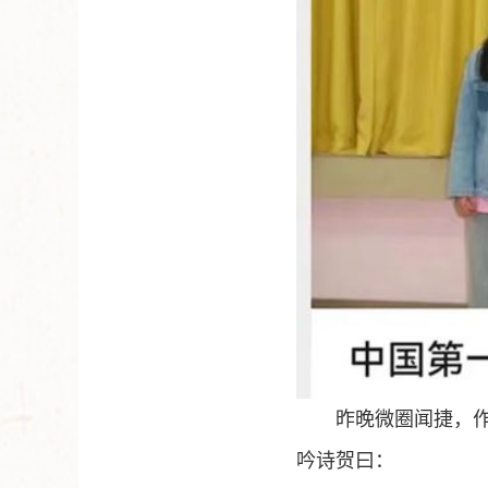
昨晚微圈闻捷，作
吟诗贺曰：