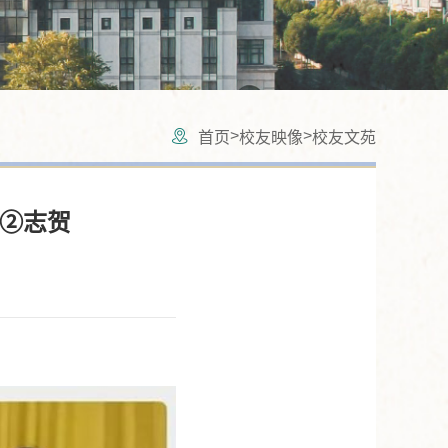
>
>
首页
校友映像
校友文苑
绩②志贺