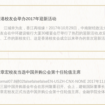
栖凤渔业村，是海边长大的孩子。 他十几岁的时候，父亲希望
，赚钱供弟弟妹妹上学，可在母亲的坚持下，沈国军才得以完成
景不长，在他14
港校友会举办2017年迎新活动
城幸为友，香江再续缘！2017年10月29日，中南财经政法
友会在中环建设银行大厦30楼宴会厅举行了热烈的迎新活动,欢
、工作的新校友们。这是香港校友会成立以来举办的首次迎新活
香港校友会荣誉会长、94级金融学博士、建银国际董事长兼
校友首先为本次活动致辞。胡章宏校友向新来港的校友们表示热
。他谈到，香港作为国际化大都市和金融中心，是求学工作两相
；校友会是一个重要的交流平台，校友也是最为值得信赖的社会
；校友们应该加强相互联系，仍
胡章宏校友当选中国并购公会第十任轮值主席
rmal07.8磅02falsefalsefalseEN-USZH-CNX-NONE 2017年11月4日，
三届中国并购基金年会在苏州隆重召开。会上，建银国际董事长
章宏校友正式当选中国并购公会第十任轮值主席。金融学院全体
章宏校友当选中国并购公会第十任轮值主席表示热烈祝贺！ 胡
1997年获中南财经政法大学经济学硕士学位，2002年获中南财