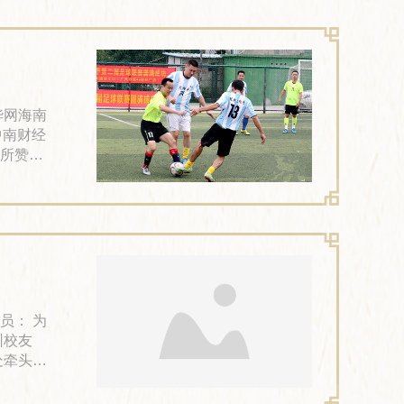
《国际
：新华网海南
所赞助
海口市滨
高校，以经
、艺术
员： 为
圳校友
处牵头，
辅导办
17届来