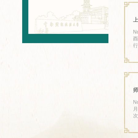
英
表
上
No
酉
行
会
友
研
理
N
月
次
友
梁
融