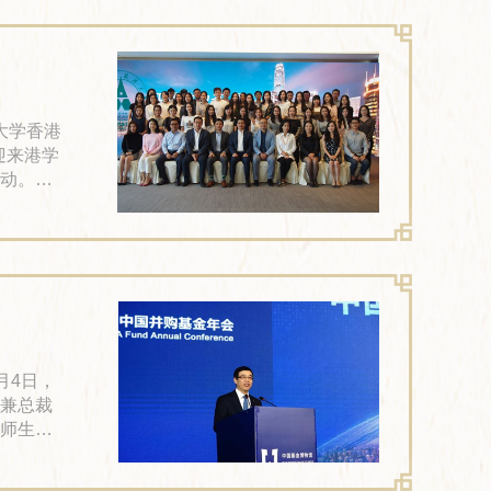
他辍学打
学业。
大学香港
迎来港学
动。
总裁胡章
烈欢
宜的城
关系之
兼总裁
师生对
章宏校友
经政法大