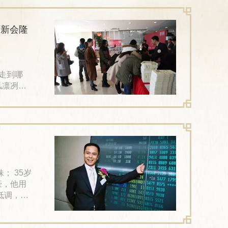
无论走到哪
风凛冽，
名年轻
会上，新
豪，他用
低调，你
沈国