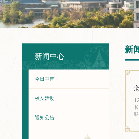
新
新闻中心
今日中南
校友活动
1
长
联
通知公告
院
的
担