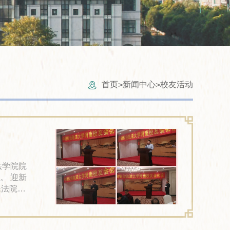
首页
新闻中心
校友活动
>
>
法学院院
迎新
民法院副
届校友会
友李晴川
校友崔秀