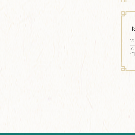
深
长
角
2
要
们
友
以
迎
午
下