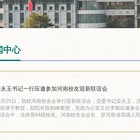
闻中心
栾永玉书记一行应邀参加河南校友迎新联谊会
2月25日，我校河南校友会举行迎新联谊会，党委书记栾永玉，
徐涤宇教授，副院长陈柏峰教授，党政办公室主任李晓应邀参会。 
谊会中，法律系64级校友、河南校友会会长、原河南省高级人
长张玉坤总结汇报了河南校友会2017年的发展情况，并对2018
选举情况作简要说明：工经系87级校友王永光、法律系93级校
任执行会长，农经系92级校友朱学良当选为执行秘书长，12级