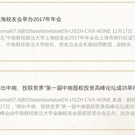
被选为常务副秘书长。法律系64级校友、河南校友会名誉会长
河南校友会欢迎与感
海校友会举办2017年年会
rmal07.8磅02falsefalsefalseEN-USZH-CNX-NONE 12月17日，“南舍•
见”中南财经政法大学上海校友会2017年年会在上海市闵行区诺
。 中南财经政法大学校长、校友总会会长杨灿明教授，副校长
常务副会长姚莉教授，校友总会秘书长阮世喜，金融学院院长、
会联席会长、股权投资分会、固定收益分会联席理事长唐文进教
部部长、MBA学院院长张金林教授等出席。 会上，王新会长代表第三届
事会向大会作了发言。他总结了四年来，在上海校友
师出中南、投联世界”第一届中南股权投资高峰论坛成功举
ormal07.8磅02falsefalsefalseEN-USZH-CNX-NONE 来源：财经
17日，“师出中南、投联世界”第一届中南股权投资高峰论坛成
峰会由中南财经政法大学金融校友会股权投资分会主办。此次会
企业、母校和在校师生架起一座学校理论研究和企业实践相结合
。中国社会科学院财经战略研究院何德旭院长到场祝贺。 姚莉
行业的产学研一体化 会议现场，中南财经政法大学副校长、校