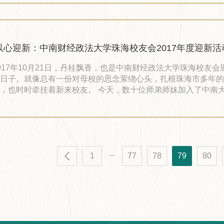
就业的毕业生（含本科生和研究生），辅导方式是给每位毕业生
导师和1位生活导师——成长导师主要负责帮助辅导对象熟悉职
色、建立规划，生活导师主要
​ 以心迎新：中南财经政法大学珠海校友会2017年度迎新
017年10月21日，丹桂飘香，也是中南财经政法大学珠海校友会
日子。就像总有一份对母校的思念萦绕心头，扎根珠海市多年的
，也时时牵挂着新来校友。 今天，数十位师弟师妹加入了中南
会这个大家庭，一百多位新老校友欢聚一堂，共度欢乐时光。 
心迎新，给师弟师妹们一个精彩的开始！经过提前半个月的精心
新活动顺利开始。上午11时，校友会的工作人员已经开始布置会场
2时新老校友们陆续来到精心布置的迎新会场inside音乐餐吧。 
午3时，
...
1
77
78
79
80