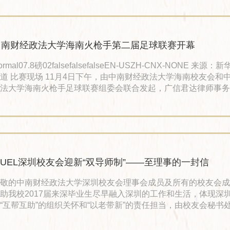
经济学博士学位，师从著名金融学家周骏教授，博士论文题目为
银行结构调整及其对中国的启示》。 中国并购公会第十
中南财经政法大学海南火枪手第二届足球联赛开幕
ormal07.8磅02falsefalsefalseEN-USZH-CNX-NONE 来源
，由中南财经政法大学海南校友会和中南财经
法大学海南火枪手足球联赛组委会联合发起，广信君达律师事务
第二届“广信君达杯”中南财经政法大学海南火枪手足球联赛，在
足球场开赛。 中南财经政法大学是教育部直属的“双一流”建设
学、法学、管理学为主干，兼有哲学、文学、史学、理学、工学
等九大学科门类。中南财经政法大学海南火枪手足球队于1
​ ZUEL深圳校友会迎新“双导师制”——至理事的一封信
敬的中南财经政法大学深圳校友会理事会成员及所有的校友会成
助我校2017届来深毕业生尽早融入深圳的工作和生活，体现深
“互帮互助”的组织关怀和“以老带新”的责任担当，由校友会秘书
部门研究制定了《中南财经政法大学深圳校友会迎新“双导师制”
》。现将“双导师制”主要内容归纳如下： 一、辅导对象是我校20