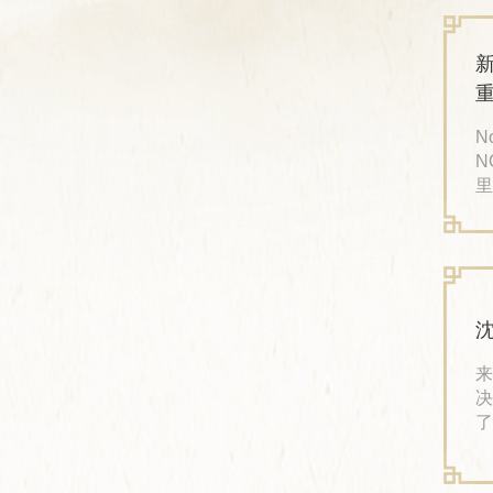
务
新时代 新平台 
N
N
里
中
校友
爱
老
来源：标王
决
了
也
军。 