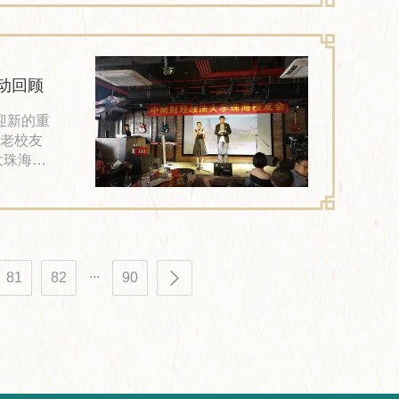
配1位成
场、转换
活动回顾
迎新的重
老校友
大珠海校
精心准备
策划，
。 下
开场致辞
...
81
82
90