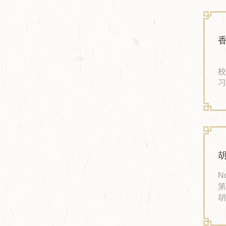
镇
工
好
香
江
校
习
宏
迎
市
一
No
第
胡
胡
于