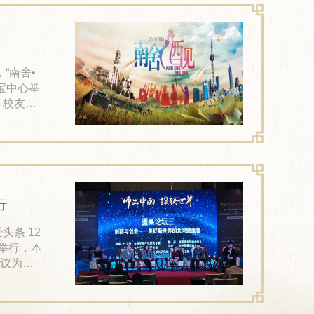
李道明代
宝中心举
、校友总
金融校
授，科
行
头条 12
功举行，本
议为校
的桥
：推进金
友总会常