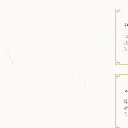
学
N
频道 比赛现场 11月4日下午
政
的
江
济
学
尊
帮
会
各
法