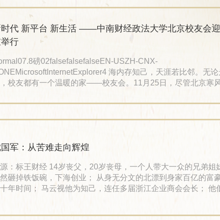
副会长姚莉为本次大会致开幕辞，充分肯定了股权投资分会的工
新生活​ ——中南财经政法大学北京校友会迎新会隆
重举行
ormal07.8磅02falsefalsefalseEN-USZH-CNX-
ONEMicrosoftInternetExplorer4 海内存知己，天涯若比邻。
，校友都有一个温暖的家——校友会。11月25日，尽管北京寒
南财经政法大学北京校友会的迎新会让刚到京就业和学习的数百
们感受到了春天般的温暖。 这天，天润福熙大道售楼大厅灯火辉煌，
意流淌。中南财经政法大学北京校友会在此举办的2017年迎新
校友欢聚一堂，“新时代、新平台、新生活”的主题
沈国军：从苦难走向辉煌
财经 14岁丧父，20岁丧母，一个人带大一众的兄弟姐妹； 35岁
然砸掉铁饭碗，下海创业； 从身无分文的北漂到身家百亿的富
十年时间； 马云视他为知己，连任多届浙江企业商会会长； 他
许没有听过他的名字，但一定知道银泰，他就是银泰的创始人，
渔村少年的坎坷身世 60年代，沈国军出生在浙江省宁波市奉化市莼湖