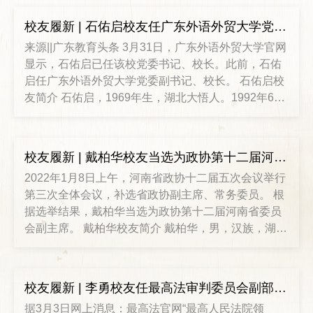
理厅厅长。 胡玖明校友简介 胡玖明，男，汉族，
1969年9月生，湖北通城人，中南财经政法大学经济
校友履新 | 石佑启校友任广东外语外贸大学党委书记、校长
法专业87级校友，1991年1月加入中国共产党，1991
来源||广东教育头条 3月31日，广东外语外贸大学官网
年7月参加工作。华中科技大学工商管理硕士。 1991
显示，石佑启已任该校党委书记、校长。此前，石佑
年7月，武汉市人
启任广东外语外贸大学党委副书记、校长。 石佑启校
友简介 石佑启，1969年生，湖北大悟人。1992年6月
毕业于中南政法学院（现中南财经政法大学），获法
学学士学位，毕业后留校任教；1998年6月在中南财
经政法大学获法学硕士学位；2002年6月在北京大学
校友履新 | 戴柏华校友当选为政协第十二届河南省委员会副主席
获法学博士学位；2003年4月至2006年5月，在武汉大
2022年1月8日上午，河南省政协十二届五次会议举行
学从事博士后研究工作；2005年5月遴选为博士生导
第三次全体会议，补选省政协副主席、常务委员。 根
师。2008年11月起任
据选举结果，戴柏华当选为政协第十二届河南省委员
会副主席。 戴柏华校友简介 戴柏华，男，汉族，湖北
仙桃人，研究生学历，经济学博士，1991年6月加入
中国共产党，1983年7月参加工作。现任河南省政府
副省长、党组成员，河南省政协副主席。 1979年9
校友履新 | 李勇校友任最高法审判委员会副部级专职委员、刑三庭庭长
月，就读于湖北财经学院（现中南财经政法大学）计
据3月3日网上消息：最高法官网“最高人民法院领
划统计系国民经济计划专