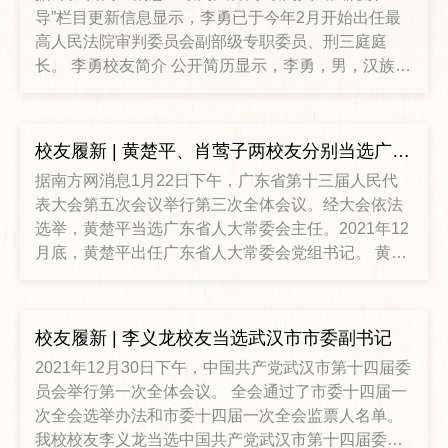
导”栏目更新信息显示，李勇已于今年2月开始出任最
高人民法院审判委员会副部级专职委员、刑三庭庭
长。 李勇校友简介 公开简历显示，李勇，男，汉族，
1966年8月生，湖南涟源人，1987年7月参加工作，
1986年11月加入中国共产党。 1987年7月，李勇本科
毕业于武汉大学法律专业，进入湖南省高级人民法院
校友履新 | 黄楚平、肖莺子两校友分别当选广东省人大常委会主任、海南省政协副主席
工作，曾任湖南省高级人民法院刑二庭庭长，在此期
据南方网消息1月22日下午，广东省第十三届人民代
间曾借调任最高人民法院刑四庭审判员。2001年9月
表大会第五次会议举行第三次全体会议。经大会依法
到2
选举，黄楚平当选广东省人大常委会主任。2021年12
月底，黄楚平出任广东省人大常委会党组书记。 黄楚
平校友简介 黄楚平出生于1962年10月，湖北黄冈人，
1984年7月参加工作，1984年12月加入中国共产党，
在职研究生学历，经济学博士，2000年9月至2003年6
校友履新 | 李义龙校友当选武汉市市委副书记
月，在中南财经政法大学国民经济学专业在职博士研
2021年12月30日下午，中国共产党武汉市第十四届委
究生学习。 他长期在湖北
员会举行第一次全体会议。 全会通过了市委十四届一
次全会选举办法和市委十四届一次全会监票人名单。
我校校友李义龙当选中国共产党武汉市第十四届委员