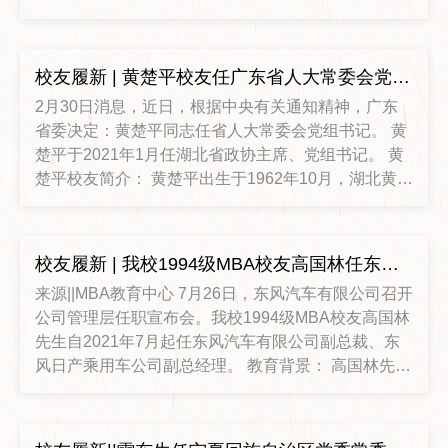
会常务委员会委员、副书记。 李义龙校友简介 李义
龙，男，汉族，湖北潜江人，1964年9月生，在职大
学学历，法律硕士，1983年7月参加工
校友履新 | 黄楚平校友任广东省人大常委会党组书记
2月30日消息，近日，根据中央有关通知精神，广东
省委决定：黄楚平同志任省人大常委会党组书记。 黄
楚平于2021年1月任湖北省政协主席、党组书记。 黄
楚平校友简介： 黄楚平出生于1962年10月，湖北黄冈
人，1984年7月参加工作，1984年12月加入中国共产
党，在职研究生学历，经济学博士，2000年9月至
2003年6月，在中南财经政法大学国民经济学专业在
校友履新 | 我校1994级MBA校友高国林任东风汽车有限公司副总裁、东风汽车有限公司东风日产乘用车公司副总经理
职博士研究生学习。 他长期在湖北任职，2006年任武
来源||MBA教育中心 7月26日，东风汽车有限公司召开
汉市委常委、秘书长，2007年任咸宁市长，次年任咸
公司管理层任职宣布会。我校1994级MBA校友高国林
宁市委书记。2012年
先生自2021年7月起任东风汽车有限公司副总裁、东
风日产乘用车公司副总经理。 教育背景： 高国林先生
1988年7月毕业于西安交通大学机械工程系锻压专
业，获工学学士学位，1994年9月至1996年7月在中南
财经大学工商管理专业在职攻读硕士研究生，获工商