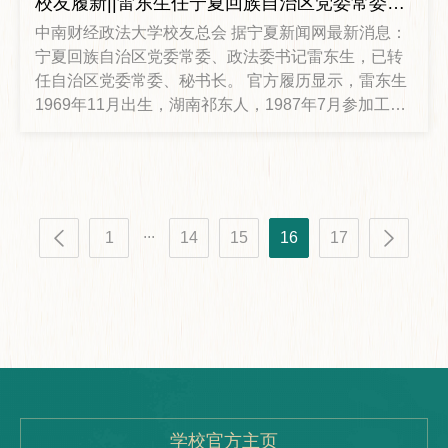
校友履新||雷东生任宁夏回族自治区党委常委、秘书长
管理硕士学位。 工作经历： 先后在深圳东风置业有限
中南财经政法大学校友总会 据宁夏新闻网最新消息：
公司、风神汽车有限公司、东风汽车有限公司东风日
宁夏回族自治区党委常委、政法委书记雷东生，已转
产乘用车公司、东风汽车有限公司东风启辰
任自治区党委常委、秘书长。 官方履历显示，雷东生
1969年11月出生，湖南祁东人，1987年7月参加工
作，1995年11月加入中国共产党。1993年9月至1996
年7月在中南财经政法大学（原中南政法学院）法律系
刑法专业攻读硕士研究生。2017年3月，雷东生出任
中央政法委员会副秘书长，2018年7月同时担任中央
新疆工作协调小组成员。 今年1月，雷东生到地方工
...
1
14
15
16
17
作，任宁夏回族自治区党委常委、政法委书记，
学校官方主页