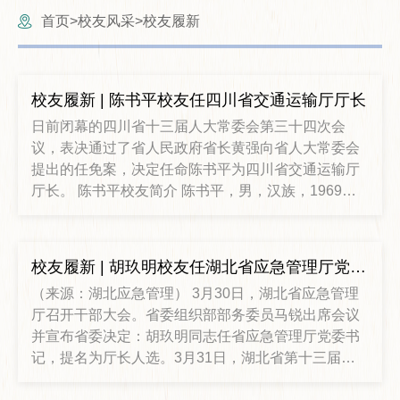
首页
校友风采
校友履新
>
>
校友履新 | 陈书平校友任四川省交通运输厅厅长
日前闭幕的四川省十三届人大常委会第三十四次会
议，表决通过了省人民政府省长黄强向省人大常委会
提出的任免案，决定任命陈书平为四川省交通运输厅
厅长。 陈书平校友简介 陈书平，男，汉族，1969年
10月生，四川荣县人，1992年5月加入中国共产党，
1992年7月参加工作。中南财经政法大学农业经济专
业88级校友；四川大学工商管理硕士。 历任四川省财
校友履新 | 胡玖明校友任湖北省应急管理厅党委书记 、厅长
政厅办公室副主任、主任，预算处处长；2014年1
（来源：湖北应急管理） 3月30日，湖北省应急管理
月，任四川省财政厅副厅长、党组成员；2020年6
厅召开干部大会。省委组织部部务委员马锐出席会议
月，任四川省人民政府副秘书长；任四川省人
并宣布省委决定：胡玖明同志任省应急管理厅党委书
记，提名为厅长人选。3月31日，湖北省第十三届人
大常委会发布任命名单，任命胡玖明为湖北省应急管