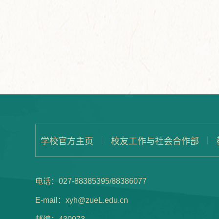
学校官方主页
校友工作与社会合作部
电话：027-88385395/88386077
E-mail：xyh@zueL.edu.cn