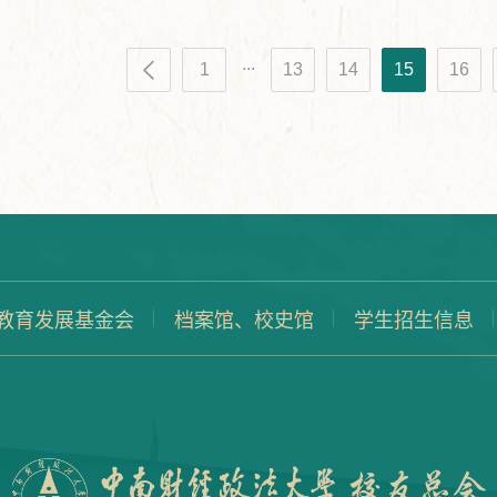
...
1
13
14
15
16
教育发展基金会
档案馆、校史馆
学生招生信息