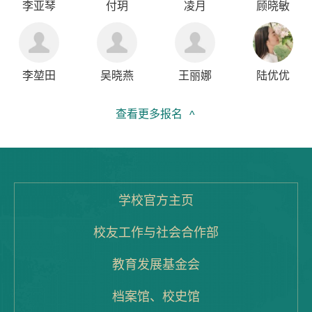
李亚琴
付玥
凌月
顾晓敏
李堃田
吴晓燕
王丽娜
陆优优
查看更多报名
^
李书婧
孙亿涵
洪欣然
李萌嫡
学校官方主页
王静怡
秦晶
熊文蓉
韩若琳
校友工作与社会合作部
教育发展基金会
何延
李萌
肖欢喜
彭亚玲
档案馆、校史馆