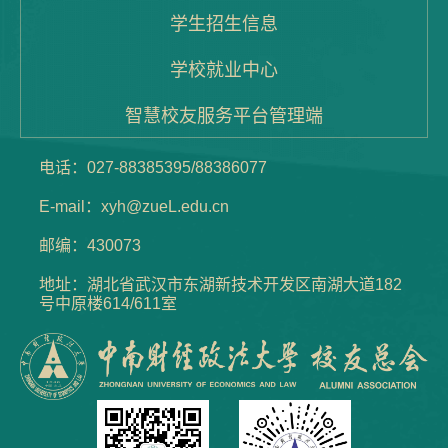
学生招生信息
秦鸽
邹婧玲
刘胤宏
董楚兰
学校就业中心
智慧校友服务平台管理端
倪若菲
田蓉
欧阳雪辰
周清清
电话：027-88385395/88386077
E-mail：xyh@zueL.edu.cn
邮编：430073
李文荣
地址：湖北省武汉市东湖新技术开发区南湖大道182
号中原楼614/611室