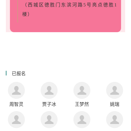
（西城区德胜门东滨河路5号亮点德胜1
楼）
已报名
周智灵
贾子冰
王梦然
姚瑞