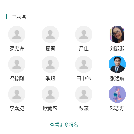
已报名
罗宪许
夏莉
严佳
刘迎迎
况德刚
季超
田中伟
张远航
李嘉捷
欧雨农
钱燕
邓志源
查看更多报名
^